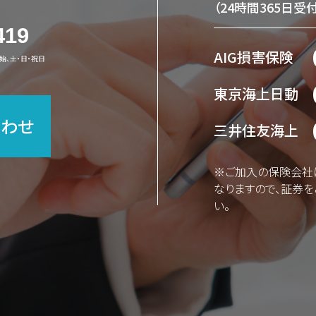
（24時間365日受付
419
AIG損害保険
年始、土・日・祝日
東京海上日動
合わせ
三井住友海上
※ご加入の保険会社
なりますので、証券
い。