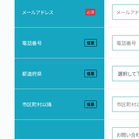
メールアドレス
必須
電話番号
任意
都道府県
任意
市区町村以降
任意